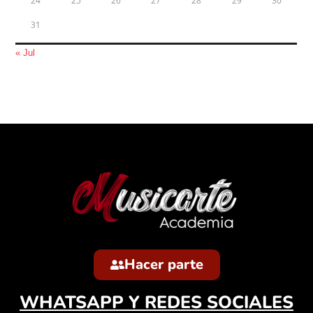
24
25
26
27
28
29
30
31
« Jul
Hacer parte
WHATSAPP Y REDES SOCIALES